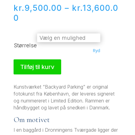
kr.
9,500.00
–
kr.
13,600.0
Prisinterval:
0
kr.9,500.00
til
Størrelse
kr.13,600.00
Ryd
Tilføj til kurv
Kunstværket “Backyard Parking” er original
fotokunst fra København, der leveres signeret
og nummereret i Limited Edition. Rammen er
håndbygget og lavet på snedkeri i Danmark.
Om motivet
I en baggård i Dronningens Tværgade ligger der