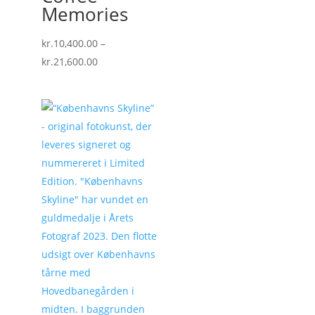
Memories
kr.
10,400.00
–
Prisinterval:
kr.
21,600.00
kr.10,400.00
til
kr.21,600.00