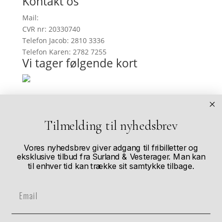
Kontakt os
Mail:
info@onefootinrealitygallery.com
CVR nr: 20330740
Telefon Jacob: 2810 3336
Telefon Karen: 2782 7255
Vi tager følgende kort
Køb af kunstværker
I vores webshop kan du se et udvalg af de
Tilmelding til nyhedsbrev
kunstværker vi har til salg. Skulle du have forelsket
dig i et billede, som ikke er i vores webshop, så
Vores nyhedsbrev giver adgang til fribilletter og
kontakt os og så hjælper vi dig derfra.
eksklusive tilbud fra Surland & Vesterager. Man kan
til enhver tid kan trække sit samtykke tilbage.
Andre størrelser?
Email
De fleste af vores værker kan købes i flere forskellige
størrelser. Når de nærmer sig udsolgt bliver der
mindre fleksibilitet. Kontakt os for specialstørrelser.