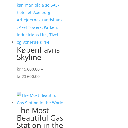
Københavns
Skyline
kr.
15,600.00
–
Prisinterval:
kr.
23,600.00
kr.15,600.00
til
kr.23,600.00
The Most
Beautiful Gas
Station in the