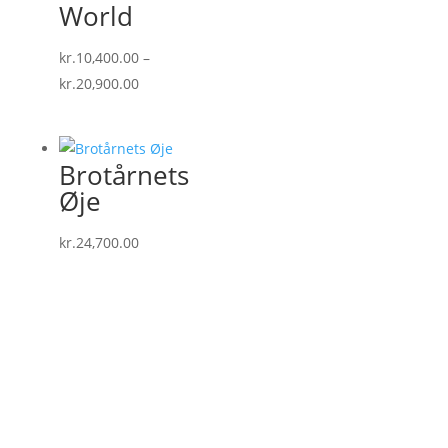
World
kr.
10,400.00
–
Prisinterval:
kr.
20,900.00
kr.10,400.00
til
kr.20,900.00
Brotårnets
Øje
kr.
24,700.00