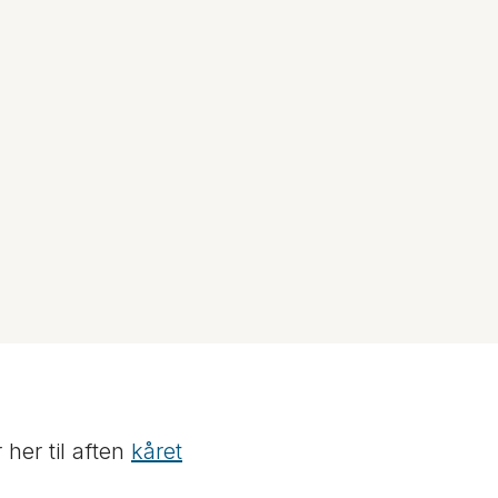
her til aften
kåret