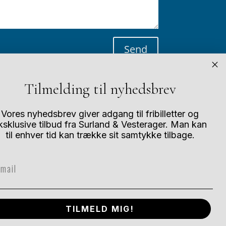
Send
Tilmelding til nyhedsbrev
Vores nyhedsbrev giver adgang til fribilletter og
ksklusive tilbud fra Surland & Vesterager. Man kan
til enhver tid kan trække sit samtykke tilbage.
Andre størrelser?
ail
De fleste af vores værker kan købes i flere
forskellige størrelser. Når de nærmer sig
udsolgt bliver der mindre fleksibilitet. Kontakt
os for specialstørrelser.
TILMELD MIG!