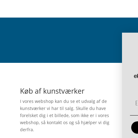
e
Køb af kunstværker
Em
I vores webshop kan du se et udvalg af de
kunstværker vi har til salg. Skulle du have
forelsket dig i et billede, som ikke er i vores
webshop, så kontakt os og så hjælper vi dig
derfra.