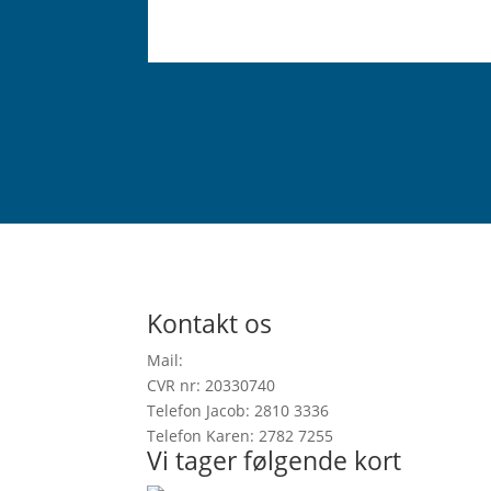
Kontakt os
Mail:
info@onefootinrealitygallery.com
CVR nr: 20330740
Telefon Jacob: 2810 3336
Telefon Karen: 2782 7255
Vi tager følgende kort