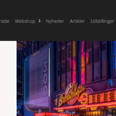
rside
Webshop
Nyheder
Artikler
Udstillinger