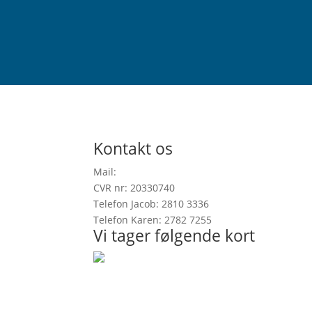
Kontakt os
Mail:
info@onefootinrealitygallery.com
CVR nr: 20330740
Telefon Jacob: 2810 3336
Telefon Karen: 2782 7255
Vi tager følgende kort