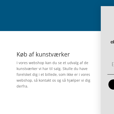
e
Køb af kunstværker
Em
I vores webshop kan du se et udvalg af de
kunstværker vi har til salg. Skulle du have
forelsket dig i et billede, som ikke er i vores
webshop, så kontakt os og så hjælper vi dig
derfra.