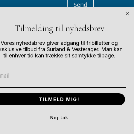
Send
Tilmelding til nyhedsbrev
Vores nyhedsbrev giver adgang til fribilletter og
ksklusive tilbud fra Surland & Vesterager. Man kan
til enhver tid kan trække sit samtykke tilbage.
Andre størrelser?
ail
De fleste af vores værker kan købes i flere
forskellige størrelser. Når de nærmer sig
udsolgt bliver der mindre fleksibilitet. Kontakt
os for specialstørrelser.
TILMELD MIG!
Nej tak