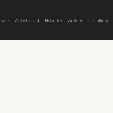
rside
Webshop
Nyheder
Artikler
Udstillinger
-