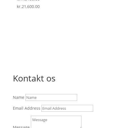
Prisinterval:
kr.
21,600.00
kr.10,400.00
til
kr.21,600.00
Kontakt os
Name
Email Address
Message