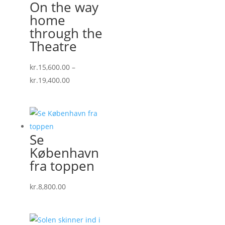
On the way
home
through the
Theatre
kr.
15,600.00
–
Prisinterval:
kr.
19,400.00
kr.15,600.00
til
kr.19,400.00
Se
København
fra toppen
kr.
8,800.00