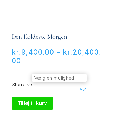
Den Koldeste Morgen
kr.
9,400.00
–
kr.
20,400.
Prisinterval:
00
kr.9,400.00
til
Størrelse
kr.20,400.00
Ryd
Tilføj til kurv