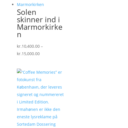
Solen
skinner ind i
Marmorkirke
n
kr.
10,400.00
–
Prisinterval:
kr.
15,000.00
kr.10,400.00
til
kr.15,000.00