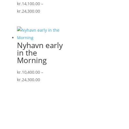
kr.
14,100.00
–
Prisinterval:
kr.
24,300.00
kr.14,100.00
til
kr.24,300.00
Nyhavn early
in the
Morning
kr.
10,400.00
–
Prisinterval:
kr.
24,300.00
kr.10,400.00
til
kr.24,300.00