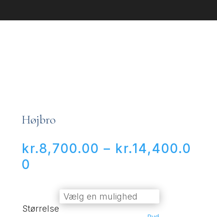
Højbro
kr.
8,700.00
–
kr.
14,400.0
Prisinterval:
0
kr.8,700.00
til
Størrelse
kr.14,400.00
Ryd