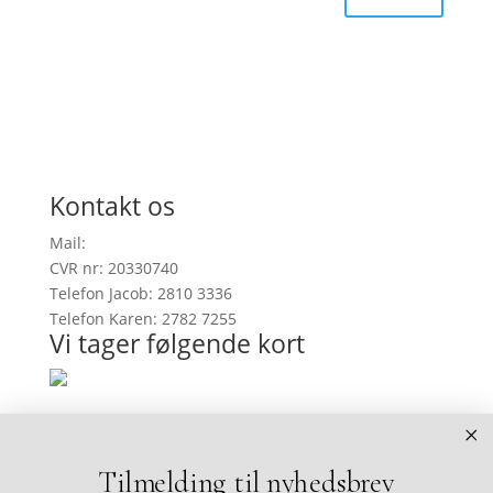
Kontakt os
Mail:
info@onefootinrealitygallery.com
CVR nr: 20330740
Telefon Jacob: 2810 3336
Telefon Karen: 2782 7255
Vi tager følgende kort
Køb af kunstværker
Tilmelding til nyhedsbrev
I vores webshop kan du se et udvalg af de