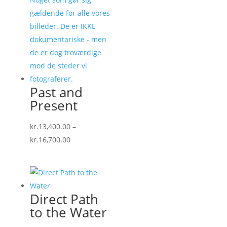
Past and
Present
kr.
13,400.00
–
Prisinterval:
kr.
16,700.00
kr.13,400.00
til
kr.16,700.00
Direct Path
to the Water