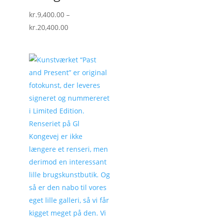
kr.
9,400.00
–
Prisinterval:
kr.
20,400.00
kr.9,400.00
til
kr.20,400.00