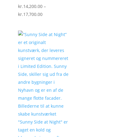
kr.
14,200.00
–
Prisinterval:
kr.
17,700.00
kr.14,200.00
til
kr.17,700.00