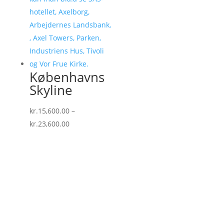
Københavns
Skyline
kr.
15,600.00
–
Prisinterval:
kr.
23,600.00
kr.15,600.00
til
kr.23,600.00