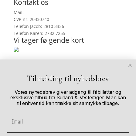
Kontakt os
Mail:
info@onefootinrealitygallery.com
CVR nr: 20330740
Telefon Jacob: 2810 3336
Telefon Karen: 2782 7255
Vi tager følgende kort
Køb af kunstværker
I vores webshop kan du se et udvalg af de
Tilmelding til nyhedsbrev
kunstværker vi har til salg. Skulle du have forelsket
dig i et billede, som ikke er i vores webshop, så
Vores nyhedsbrev giver adgang til fribilletter og
kontakt os og så hjælper vi dig derfra.
eksklusive tilbud fra Surland & Vesterager. Man kan
til enhver tid kan trække sit samtykke tilbage.
Andre størrelser?
Email
De fleste af vores værker kan købes i flere forskellige
størrelser. Når de nærmer sig udsolgt bliver der