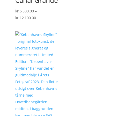
Canal Grande
kr.
5,500.00
–
Prisinterval:
kr.
12,100.00
kr.5,500.00
til
kr.12,100.00