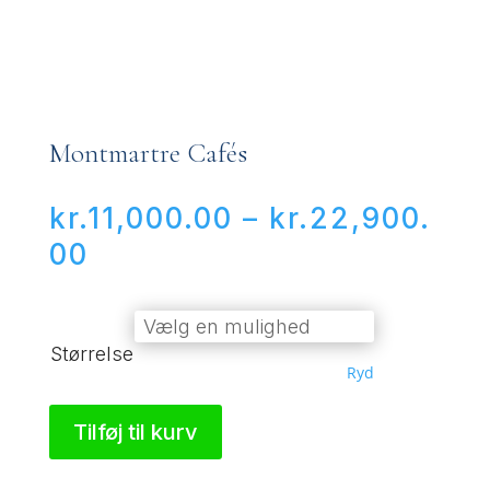
Montmartre Cafés
kr.
11,000.00
–
kr.
22,900.
Prisinterval:
00
kr.11,000.00
til
Størrelse
kr.22,900.00
Ryd
Tilføj til kurv