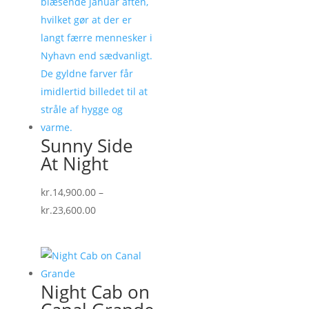
Sunny Side
At Night
kr.
14,900.00
–
Prisinterval:
kr.
23,600.00
kr.14,900.00
til
kr.23,600.00
Night Cab on