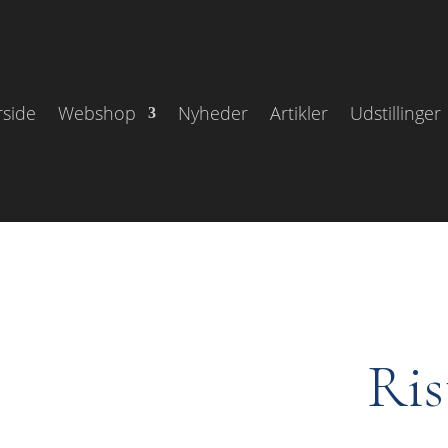
rside
Webshop
Nyheder
Artikler
Udstillinger
Ris