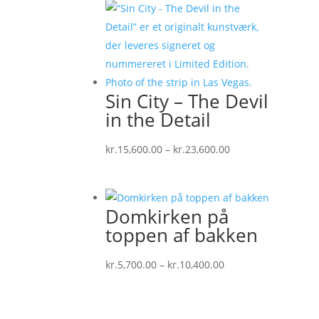
Sin City – The Devil
in the Detail
Prisinterval:
kr.
15,600.00
–
kr.
23,600.00
kr.15,600.00
til
kr.23,600.00
Domkirken på
toppen af bakken
Prisinterval:
kr.
5,700.00
–
kr.
10,400.00
kr.5,700.00
til