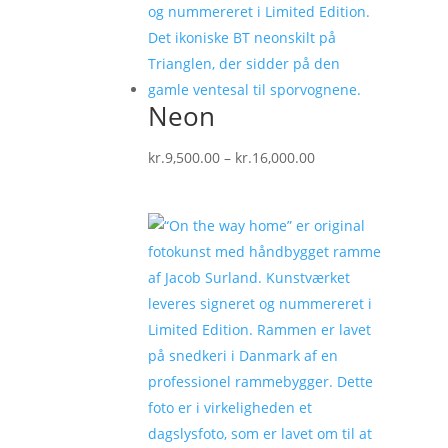
Neon
Prisinterval:
kr.
9,500.00
–
kr.
16,000.00
kr.9,500.00
til
kr.16,000.00