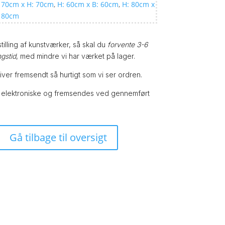
 70cm x H: 70cm
,
H: 60cm x B: 60cm
,
H: 80cm x
: 80cm
illing af kunstværker, så skal du
forvente 3-6
ngstid
, med mindre vi har værket på lager.
bliver fremsendt så hurtigt som vi ser ordren.
 elektroniske og fremsendes ved gennemført
Gå tilbage til oversigt