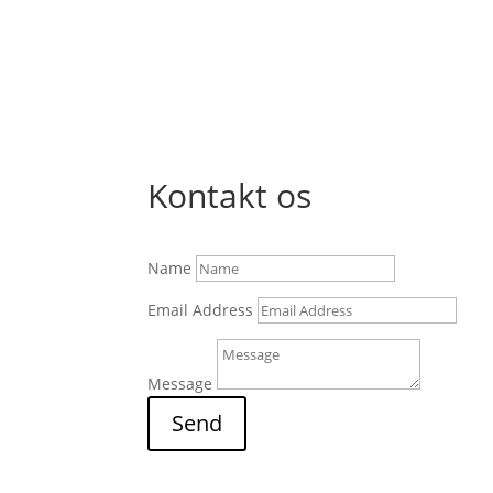
kr.10,400.00
Kontakt os
Name
Email Address
Message
Send