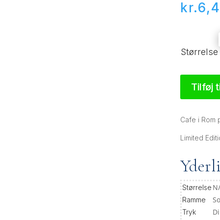
kr.
6,
Størrelse
Tilføj 
Cafe i Rom p
Limited Editi
Yderl
N
Størrelse
S
Ramme
D
Tryk