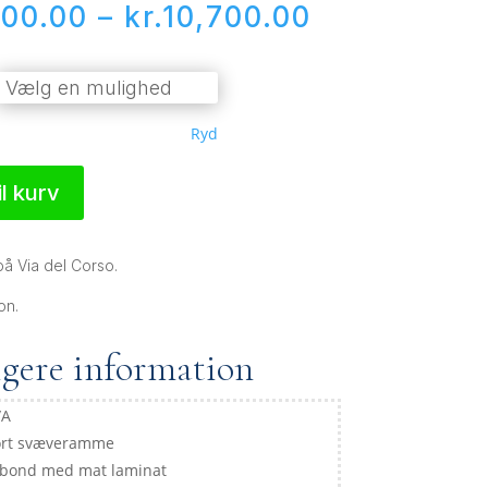
Prisinterva
400.00
–
kr.
10,700.00
kr.6,400.00
til
kr.10,700.0
Ryd
til kurv
å Via del Corso.
on.
igere information
/A
ort svæveramme
ibond med mat laminat