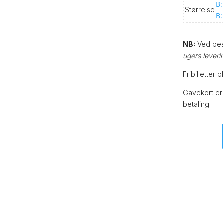
B:
Størrelse
B
NB:
Ved best
ugers leveri
Fribilletter 
Gavekort er
betaling.