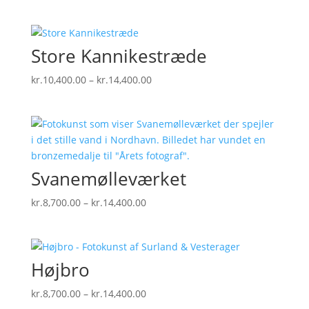
kr.10,400.00
til
kr.21,600.00
Store Kannikestræde
Prisinterval:
kr.
10,400.00
–
kr.
14,400.00
kr.10,400.00
til
kr.14,400.00
Svanemølleværket
Prisinterval:
kr.
8,700.00
–
kr.
14,400.00
kr.8,700.00
til
kr.14,400.00
Højbro
Prisinterval:
kr.
8,700.00
–
kr.
14,400.00
kr.8,700.00