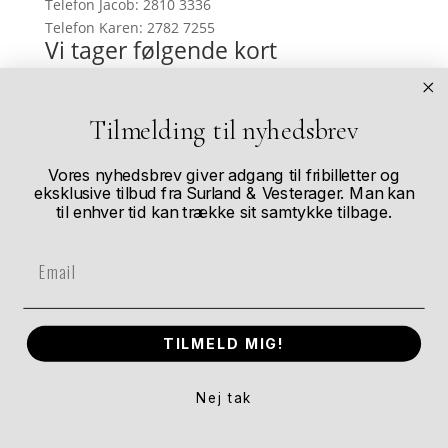
Telefon Jacob: 2810 3336
Telefon Karen: 2782 7255
Vi tager følgende kort
Tilmelding til nyhedsbrev
Køb af kunstværker
I vores webshop kan du se et udvalg af de
Vores nyhedsbrev giver adgang til fribilletter og
kunstværker vi har til salg. Skulle du have forelsket
eksklusive tilbud fra Surland & Vesterager. Man kan
til enhver tid kan trække sit samtykke tilbage.
dig i et billede, som ikke er i vores webshop, så
kontakt os og så hjælper vi dig derfra.
Email
Andre størrelser?
De fleste af vores værker kan købes i flere forskellige
TILMELD MIG!
størrelser. Når de nærmer sig udsolgt bliver der
mindre fleksibilitet. Kontakt os for specialstørrelser.
Nej tak