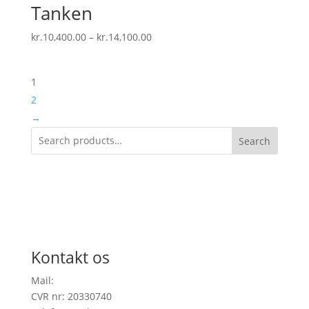
Tanken
Prisinterval:
kr.
10,400.00
–
kr.
14,100.00
kr.10,400.00
til
1
kr.14,100.00
2
→
Search
Kontakt os
Mail:
info@onefootinrealitygallery.com
CVR nr: 20330740