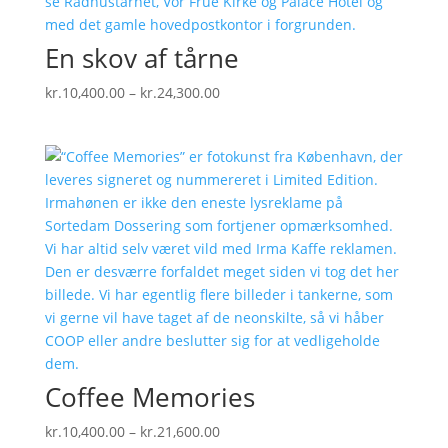
En skov af tårne
Prisinterval:
kr.
10,400.00
–
kr.
24,300.00
kr.10,400.00
til
kr.24,300.00
Coffee Memories
Prisinterval:
kr.
10,400.00
–
kr.
21,600.00