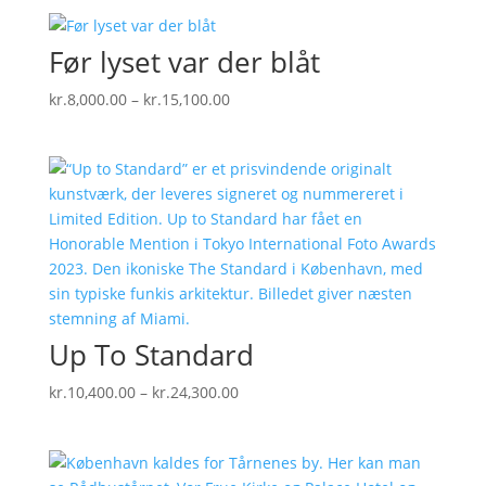
til
kr.15,100.00
Før lyset var der blåt
Prisinterval:
kr.
8,000.00
–
kr.
15,100.00
kr.8,000.00
til
kr.15,100.00
Up To Standard
Prisinterval:
kr.
10,400.00
–
kr.
24,300.00
kr.10,400.00
til
kr.24,300.00