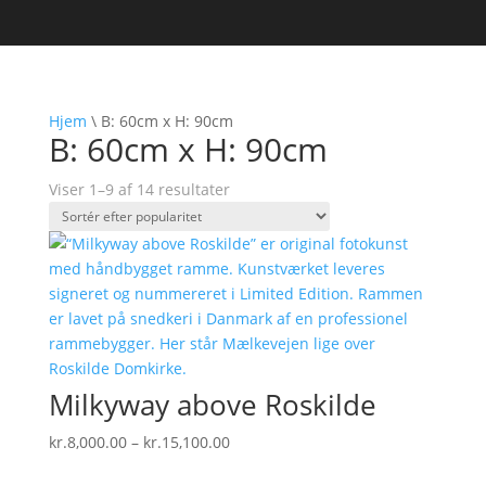
Hjem
\
B: 60cm x H: 90cm
B: 60cm x H: 90cm
Sorteret
Viser 1–9 af 14 resultater
efter
popularitet
Milkyway above Roskilde
Prisinterval:
kr.
8,000.00
–
kr.
15,100.00
kr.8,000.00