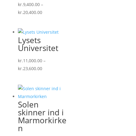
kr.
9,400.00
–
Prisinterval:
kr.
20,400.00
kr.9,400.00
til
kr.20,400.00
Lysets
Universitet
kr.
11,000.00
–
Prisinterval:
kr.
23,600.00
kr.11,000.00
til
kr.23,600.00
Solen
skinner ind i
Marmorkirke
n