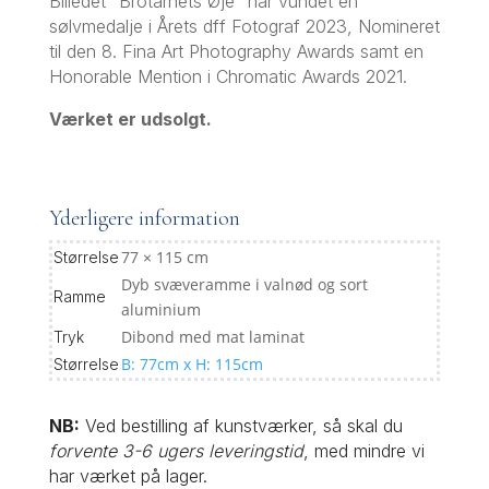
Billedet “Brotårnets Øje” har vundet en
sølvmedalje i Årets dff Fotograf 2023, Nomineret
til den 8. Fina Art Photography Awards samt en
Honorable Mention i Chromatic Awards 2021.
Værket er udsolgt.
Yderligere information
77 × 115 cm
Størrelse
Dyb svæveramme i valnød og sort
Ramme
aluminium
Dibond med mat laminat
Tryk
B: 77cm x H: 115cm
Størrelse
NB:
Ved bestilling af kunstværker, så skal du
forvente 3-6 ugers leveringstid
, med mindre vi
har værket på lager.