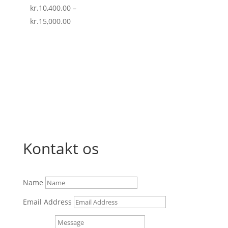
kr.
10,400.00
–
Prisinterval:
kr.
15,000.00
kr.10,400.00
til
kr.15,000.00
Kontakt os
Name
Email Address