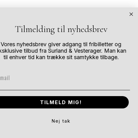
Tilmelding til nyhedsbrev
Vores nyhedsbrev giver adgang til fribilletter og
Andre størrelser?
ksklusive tilbud fra Surland & Vesterager. Man kan
til enhver tid kan trække sit samtykke tilbage.
De fleste af vores værker kan købes i flere
forskellige størrelser. Når de nærmer sig
ail
udsolgt bliver der mindre fleksibilitet. Kontakt
os for specialstørrelser.
TILMELD MIG!
Nej tak