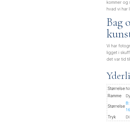
kommer og se
hvad vi har l
Bag 
kuns
Vi har fotog
ligget i sku
det var tid t
Yderl
N
Størrelse
Dy
Ramme
B:
Størrelse
1
D
Tryk