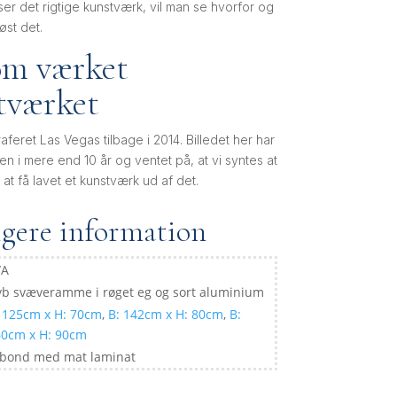
r det rigtige kunstværk, vil man se hvorfor og
øst det.
om værket
tværket
raferet Las Vegas tilbage i 2014. Billedet her har
ffen i mere end 10 år og ventet på, at vi syntes at
il at få lavet et kunstværk ud af det.
igere information
/A
b svæveramme i røget eg og sort aluminium
 125cm x H: 70cm
,
B: 142cm x H: 80cm
,
B:
60cm x H: 90cm
ibond med mat laminat