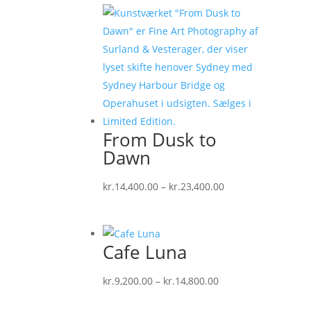
til
kr.15,400.00
From Dusk to
Dawn
Prisinterval:
kr.
14,400.00
–
kr.
23,400.00
kr.14,400.00
til
kr.23,400.00
Cafe Luna
Prisinterval:
kr.
9,200.00
–
kr.
14,800.00
kr.9,200.00