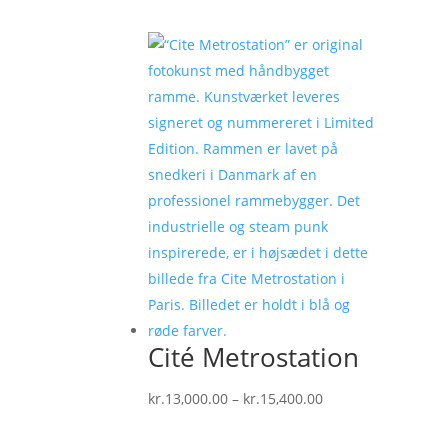
kr.5,700.00
til
kr.10,400.00
Cité Metrostation
Prisinterval:
kr.
13,000.00
–
kr.
15,400.00
kr.13,000.00