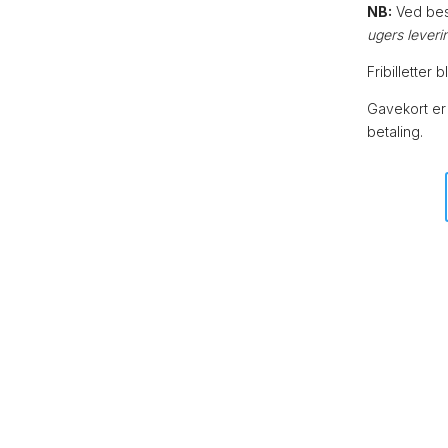
NB:
Ved best
ugers leveri
Fribilletter 
Gavekort er
betaling.