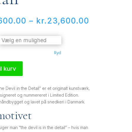
Prisinterv
600.00
–
kr.
23,600.00
kr.15,600.
til
kr.23,600
Ryd
til kurv
he Devil in the Detail” er et originalt kunstværk,
signeret og nummereret i Limited Edition.
åndbygget og lavet på snedkeri i Danmark.
otivet
iger man “the devil is in the detail” – hvis man