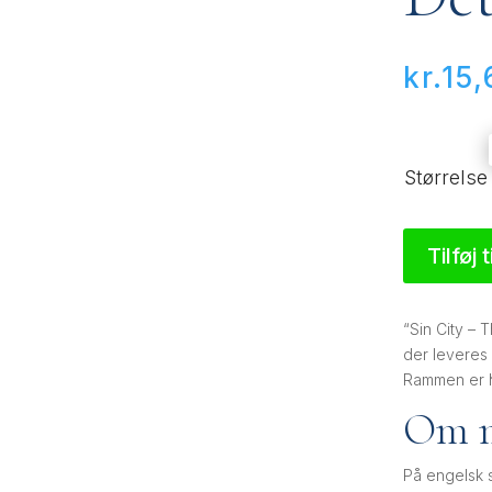
kr.
15,
Størrelse
Tilføj 
“Sin City – T
der leveres 
Rammen er h
Om m
På engelsk s