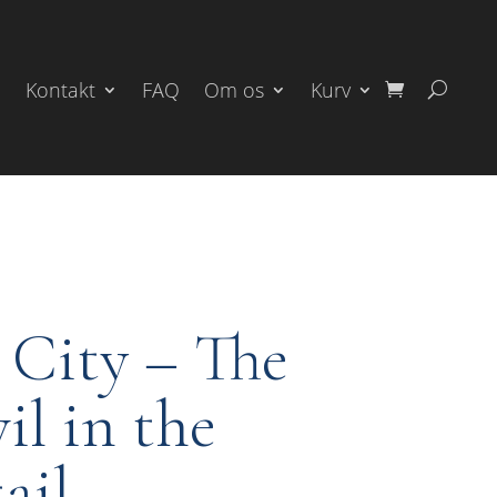
Kontakt
FAQ
Om os
Kurv
 City – The
il in the
ail