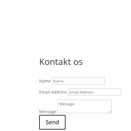
til
kr.14,800.00
Kontakt os
Name
Email Address
Message
Send