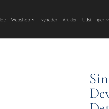
ide
Webshop
Nyheder
Artikler
Udstillinger
Sin
Dev
Det